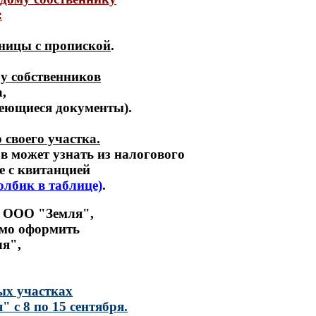
:
ницы с пропиской
.
у собственников
,
меющиеся документы).
 своего участка.
в может узнать из налогового
е с квитанцией
олбик в таблице)
.
ми ООО "Земля",
димо оформить
я",
ых участках
 с 8 по 15 сентября.