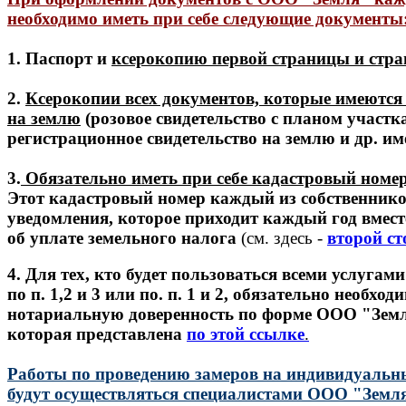
необходимо иметь при себе
следующие документы
1. Паспорт и
ксерокопию первой страницы и стра
2.
Ксерокопии всех документов, которые имеются 
на землю
(розовое свидетельство с планом участка
регистрационное свидетельство на землю и др. и
3.
Обязательно иметь при себе кадастровый номер
Этот кадастровый номер каждый из собственнико
уведомления, которое приходит каждый год вмест
об уплате земельного налога
(см. здесь -
второй ст
4. Для тех, кто будет пользоваться всеми услуга
по п. 1,2 и 3 или по. п. 1 и 2, обязательно необхо
нотариальную доверенность по форме ООО "Земл
которая представлена
по этой ссылке
.
Работы по проведению замеров на индивидуальн
будут осуществляться специалистами ООО "Земля"