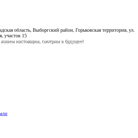
дская область, Выборгский район, Горьковская территория, ул.
, участок 15
 живем настоящим, смотрим в будущее!
емли