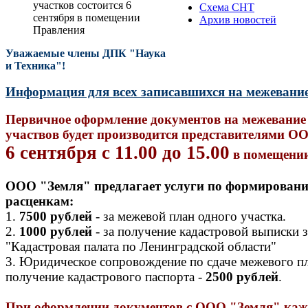
участков состоится 6
Схема СНТ
сентября в помещении
Архив новостей
Правления
Уважаемые члены ДПК "Наука
и Техника"!
Информация для всех записавшихся на межевание 
Первичное оформление документов на межевани
участвов будет производится представителями О
6 сентября с 11.00 до 15.00
в помещени
ООО "Земля" предлагает услуги по формирован
расценкам:
1.
7500 рублей
- за межевой план одного участка.
2.
1000 рублей
- за получение кадастровой выписки 
"Кадастровая палата по Ленинградской области"
3. Юридическое сопровождение по сдаче межевого п
получение кадастрового паспорта -
2500 рублей
.
При оформлении документов с ООО "Земля" каж