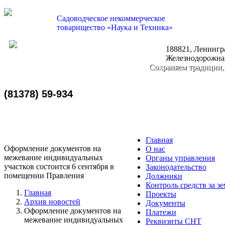
Садоводческое некоммерческое
товарищество «Наука и Техника»
188821, Ленингра
nauka-tehnika@bk.ru
Железнодорожная
Сохраняем традиции,
(81378) 59-934
Главная
Оформление документов на
О нас
межевание индивидуальных
Органы управления
участков состоится 6 сентября в
Законодательство
помещении Правления
Должники
Контроль средств за з
Главная
Проекты
Архив новостей
Документы
Оформление документов на
Платежи
межевание индивидуальных
Реквизиты СНТ