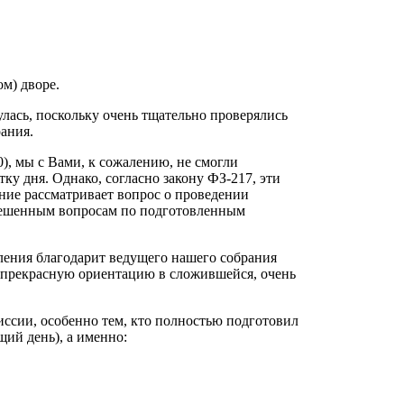
м) дворе.
нулась, поскольку очень тщательно проверялись
ания.
0), мы с Вами, к сожалению, не смогли
ку дня. Однако, согласно закону ФЗ-217, эти
ние рассматривает вопрос о проведении
ерешенным вопросам по подготовленным
ления благодарит ведущего нашего собрания
 прекрасную ориентацию в сложившейся, очень
ссии, особенно тем, кто полностью подготовил
щий день), а именно: