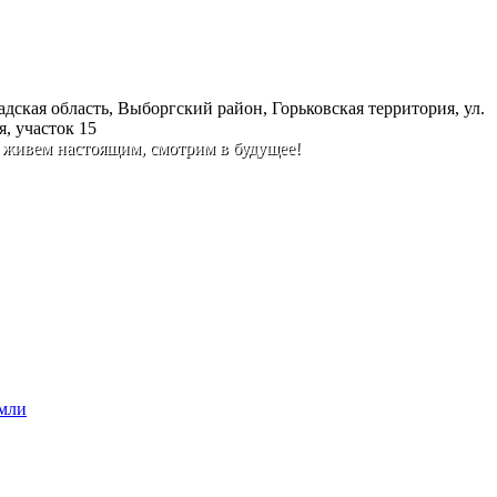
дская область, Выборгский район, Горьковская территория, ул.
, участок 15
 живем настоящим, смотрим в будущее!
емли