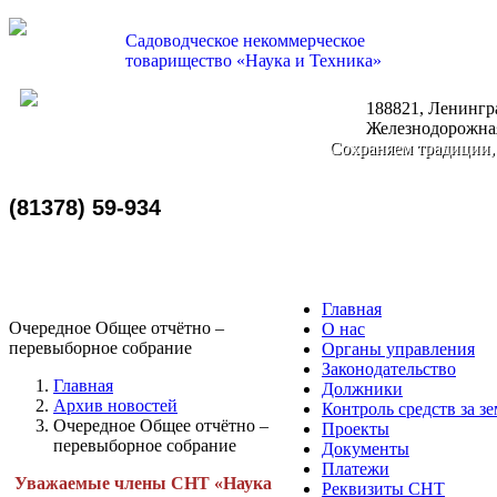
Садоводческое некоммерческое
товарищество «Наука и Техника»
188821, Ленингра
nauka-tehnika@bk.ru
Железнодорожная
Сохраняем традиции,
(81378) 59-934
Главная
Очередное Общее отчётно –
О нас
перевыборное собрание
Органы управления
Законодательство
Главная
Должники
Архив новостей
Контроль средств за з
Очередное Общее отчётно –
Проекты
перевыборное собрание
Документы
Платежи
Уважаемые члены СНТ «Наука
Реквизиты СНТ