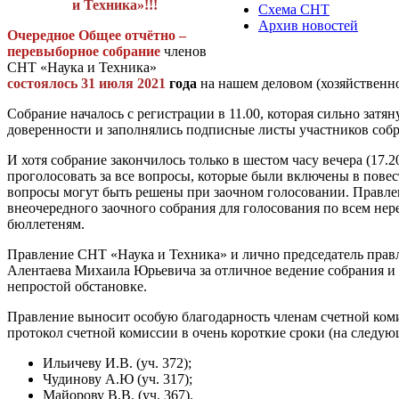
и Техника»!!!
Схема СНТ
Архив новостей
Очередное Общее отчётно –
перевыборное собрание
членов
СНТ «Наука и Техника»
состоялось 31 июля 2021
года
на нашем деловом (хозяйственно
Собрание началось с регистрации в 11.00, которая сильно затя
доверенности и заполнялись подписные листы участников собр
И хотя собрание закончилось только в шестом часу вечера (17.2
проголосовать за все вопросы, которые были включены в повест
вопросы могут быть решены при заочном голосовании. Правле
внеочередного заочного собрания для голосования по всем н
бюллетеням.
Правление СНТ «Наука и Техника» и лично председатель прав
Алентаева Михаила Юрьевича за отличное ведение собрания и
непростой обстановке.
Правление выносит особую благодарность членам счетной коми
протокол счетной комиссии в очень короткие сроки (на следую
Ильичеву И.В. (уч. 372);
Чудинову А.Ю (уч. 317);
Майорову В.В. (уч. 367).