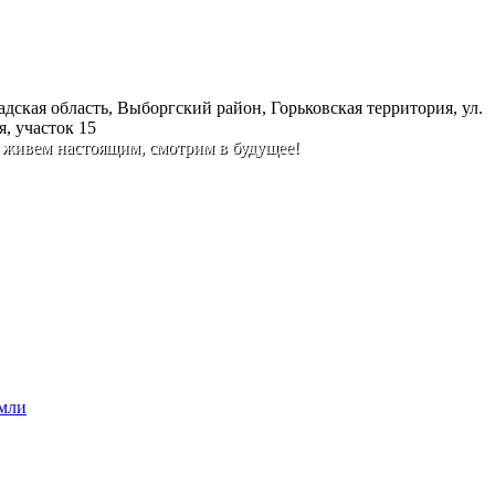
дская область, Выборгский район, Горьковская территория, ул.
, участок 15
 живем настоящим, смотрим в будущее!
емли