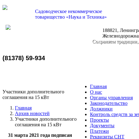
Садоводческое некоммерческое
товарищество «Наука и Техника»
188821, Ленингра
nauka-tehnika@bk.ru
Железнодорожная
Сохраняем традиции,
(81378) 59-934
Главная
Участники дополнительного
О нас
соглашения на 15 кВт
Органы управления
Законодательство
Главная
Должники
Архив новостей
Контроль средств за з
Участники дополнительного
Проекты
соглашения на 15 кВт
Документы
Платежи
31 марта 2021 года подписан
Реквизиты СНТ