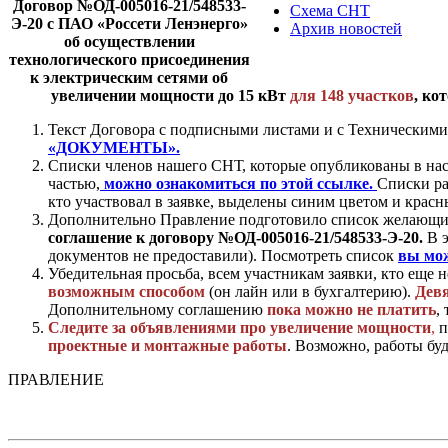
Договор №ОД-005016-21/548533-
Схема СНТ
Э-20 с ПАО «Россети Ленэнерго»
Архив новостей
об осуществлении
технологического присоединения
к электрическим сетями об
увеличении мощности до 15 кВт
для 148 участков
, ко
Текст Договора с подписными листами и с Техническим
«ДОКУМЕНТЫ»
.
Списки членов нашего СНТ, которые опубликованы в нас
частью,
можно ознакомиться по этой ссылке.
Списки ра
кто участвовал в заявке, выделены синим цветом и крас
Дополнительно Правление подготовило список желающи
соглашение к договору
№ОД-005016-21/548533-Э-20.
В 
документов не предоставили). Посмотреть список
вы мож
Убедительная просьба, всем участникам заявки, кто еще 
возможным способом
(он лайн или в бухгалтерию).
Девя
Дополнительному соглашению
пока можно не платить
,
Следите за объявлениями про увеличение мощности
,
п
проектные и монтажные работы
. Возможно, работы бу
ПРАВЛЕНИЕ