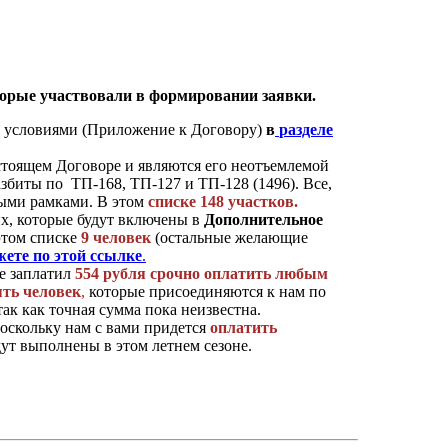
торые участвовали в формировании заявки.
и условиями (Приложение к Договору)
в
разделе
тоящем Договоре и являются его неотъемлемой
збиты по ТП-168, ТП-127 и ТП-128 (1496). Все,
ными рамками. В этом
списке 148 участков.
х, которые будут включены в
Дополнительное
этом списке
9 человек
(остальные желающие
ете по этой ссылке
.
не заплатил
554 рубля
срочно оплатить любым
ть человек
,
которые присоединяются к нам по
 так как точная сумма пока неизвестна.
оскольку нам с вами придется
оплатить
дут выполнены в этом летнем сезоне.