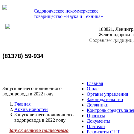
Садоводческое некоммерческое
товарищество «Наука и Техника»
188821, Ленингра
nauka-tehnika@bk.ru
Железнодорожная
Сохраняем традиции,
(81378) 59-934
Главная
Запуск летнего поливочного
О нас
водопровода в 2022 году
Органы управления
Законодательство
Главная
Должники
Архив новостей
Контроль средств за з
Запуск летнего поливочного
Проекты
водопровода в 2022 году
Документы
Платежи
Запуск летнего поливочного
Реквизиты СНТ