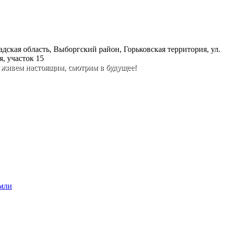
дская область, Выборгский район, Горьковская территория, ул.
, участок 15
 живем настоящим, смотрим в будущее!
емли